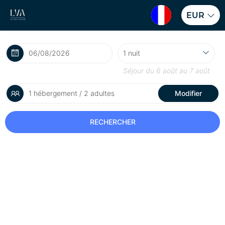
EUR
Séjour du
6 août
au
7 août
1 hébergement / 2 adultes
Modifier