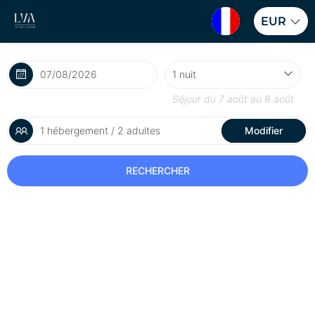
EUR
Séjour du
7 août
au
8 août
1 hébergement / 2 adultes
Modifier