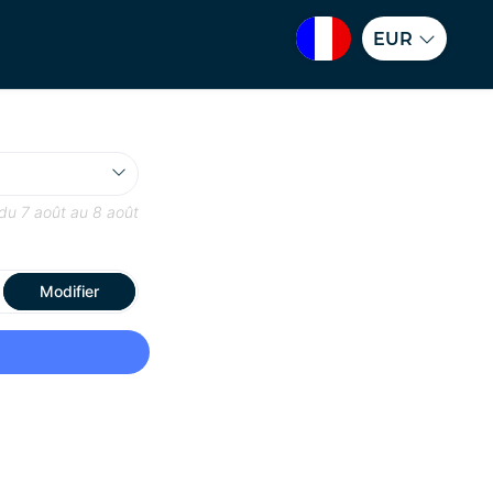
EUR
 du
7 août
au
8 août
Modifier