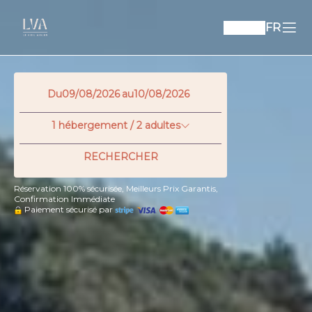
FR
Du
au
1
hébergement /
2
adultes
RECHERCHER
Réservation 100% sécurisée, Meilleurs Prix Garantis,
Confirmation Immédiate
Paiement sécurisé par