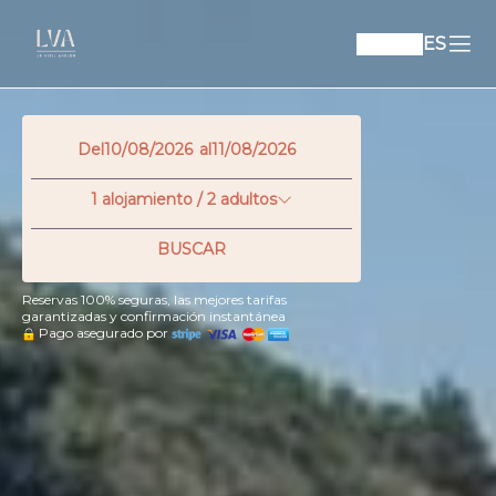
ES
Del
al
1
alojamiento /
2
adultos
BUSCAR
Reservas 100% seguras, las mejores tarifas
garantizadas y confirmación instantánea
Pago asegurado por